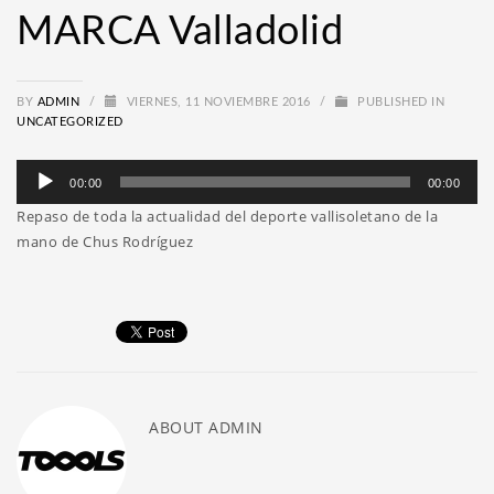
MARCA Valladolid
BY
ADMIN
/
VIERNES, 11 NOVIEMBRE 2016
/
PUBLISHED IN
UNCATEGORIZED
Reproductor
00:00
00:00
de
Repaso de toda la actualidad del deporte vallisoletano de la
audio
mano de Chus Rodríguez
ABOUT
ADMIN