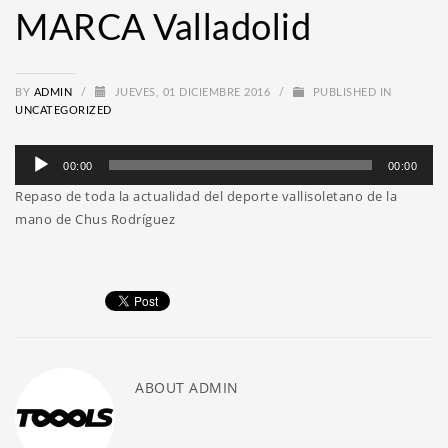
MARCA Valladolid
BY
ADMIN
/
JUEVES, 01 DICIEMBRE 2016
/
PUBLISHED IN
UNCATEGORIZED
Reproductor
00:00
00:00
de
Repaso de toda la actualidad del deporte vallisoletano de la
audio
mano de Chus Rodríguez
ABOUT
ADMIN