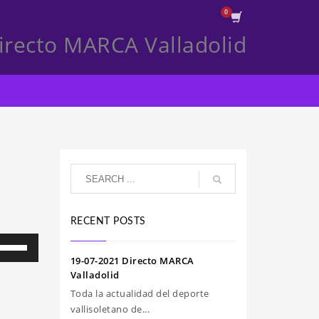
irecto MARCA Valladolid
RECENT POSTS
iliza
s
19-07-2021 Directo MARCA
clas
Valladolid
e
Toda la actualidad del deporte
echa
vallisoletano de...