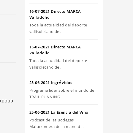
riba/abajo
ra
16-07-2021 Directo MARCA
umentar
Valladolid
Toda la actualidad del deporte
sminuir
vallisoletano de...
olumen.
15-07-2021 Directo MARCA
Valladolid
Toda la actualidad del deporte
vallisoletano de...
25-06-2021 IngrÁvidos
Programa líder sobre el mundo del
TRAIL RUNNING...
LADOLID
25-06-2021 La Esencia del Vino
Podcast de las Bodegas
Matarromera de la mano d...