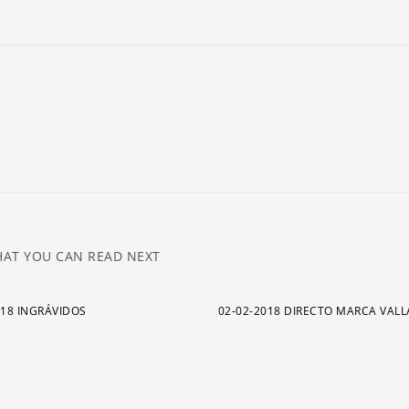
ar
pa
a
o
di
el
v
AT YOU CAN READ NEXT
018 INGRÁVIDOS
02-02-2018 DIRECTO MARCA VAL