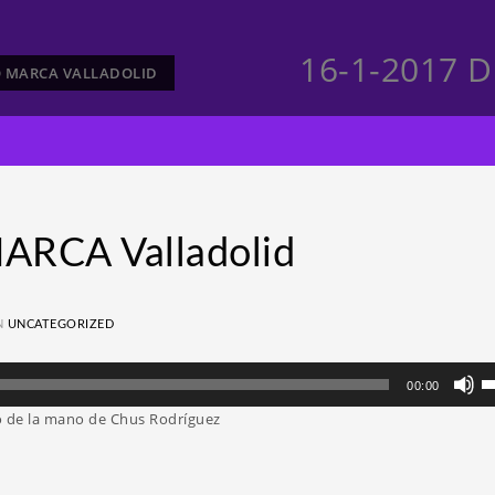
16-1-2017 D
TO MARCA VALLADOLID
ARCA Valladolid
N
UNCATEGORIZED
Ut
00:00
la
no de la mano de Chus Rodríguez
te
d
fl