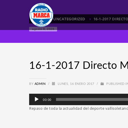
HOME
UNCATEGORIZED
16-1-2017 DIREC
agosto 8, 2026
16-1-2017 Directo M
BY
ADMIN
/
LUNES, 16 ENERO 2017
/
PUBLISHED I
Reproductor
00:00
de
Repaso de toda la actualidad del deporte vallisoleta
audio