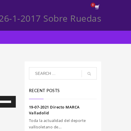
26-1-2017 Sobre Ruedas
RECENT POSTS
iliza
s
19-07-2021 Directo MARCA
clas
Valladolid
e
Toda la actualidad del deporte
echa
vallisoletano de...