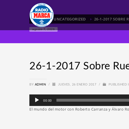
HOME
UNCATEGORIZED
26-1-2017 SOBRE 
agosto 7, 2026
26-1-2017 Sobre Ru
BY
ADMIN
/
JUEVES, 26 ENERO 2017
/
PUBLISHED 
Reproductor
00:00
de
El mundo del motor con Roberto Carranza y Álvaro R
audio