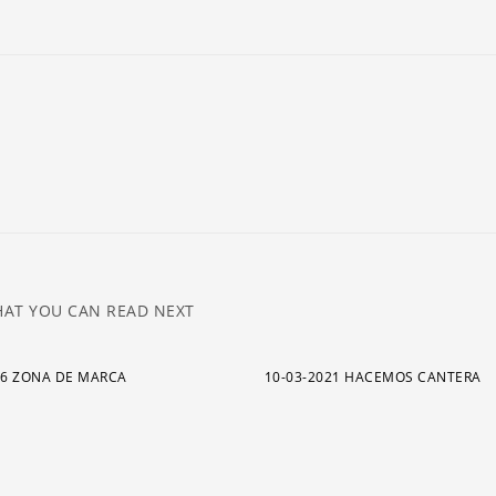
ar
pa
a
o
di
el
v
AT YOU CAN READ NEXT
16 ZONA DE MARCA
10-03-2021 HACEMOS CANTERA