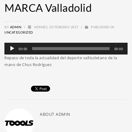
MARCA Valladolid
BY
ADMIN
/
VIERNES, 03 FEBRERO 2017
/
PUBLISHED IN
UNCATEGORIZED
Reproductor
00:00
00:00
de
Repaso de toda la actualidad del deporte vallisoletano de la
audio
mano de Chus Rodríguez
ABOUT
ADMIN