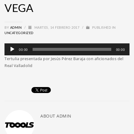
VEGA
BY
ADMIN
/
MARTES, 14 FEBRERO 2017
/
PUBLISHED IN
UNCATEGORIZED
Reproductor
00:00
00:00
de
Tertulia presentada por Jesús Pérez Baraja con aficionados del
audio
Real Valladolid
ABOUT
ADMIN