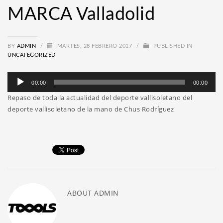
MARCA Valladolid
BY
ADMIN
/
MARTES, 28 FEBRERO 2017
/
PUBLISHED IN
UNCATEGORIZED
Reproductor
00:00
00:00
de
Repaso de toda la actualidad del deporte vallisoletano del
audio
deporte vallisoletano de la mano de Chus Rodríguez
ABOUT
ADMIN