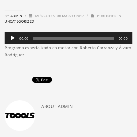
BY
ADMIN
/
MIÉRCOLES, 08 MARZO 2017
/
PUBLISHED IN
UNCATEGORIZED
Reproductor
00:00
00:00
de
Programa especializado en motor con Roberto Carranza y Álvaro
audio
Rodríguez
ABOUT
ADMIN