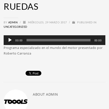
RUEDAS
BY
ADMIN
/
MIÉRCOLES, 29 MARZO 2017
/
PUBLISHED IN
UNCATEGORIZED
Reproductor
00:00
00:00
de
Programa especializado en el mundo del motor presentado por
audio
Roberto Carranza
ABOUT
ADMIN