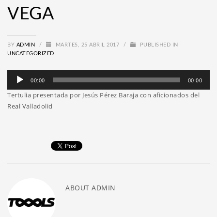
VEGA
BY
ADMIN
/
MARTES, 25 ABRIL 2017
/
PUBLISHED IN
UNCATEGORIZED
Reproductor
00:00
00:00
de
Tertulia presentada por Jesús Pérez Baraja con aficionados del
audio
Real Valladolid
ABOUT
ADMIN