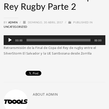
Rey Rugby Parte 2
BY
ADMIN
/
DOMINGO, 30 ABRIL 2017
/
PUBLISHED IN
UNCATEGORIZED
Reproductor
00:00
00:00
de
Retransmisión de la Final de Copa del Rey de rugby entre el
audio
SilverStorm El Salvador y la UE Santboiana desde Zorrilla
ABOUT
ADMIN