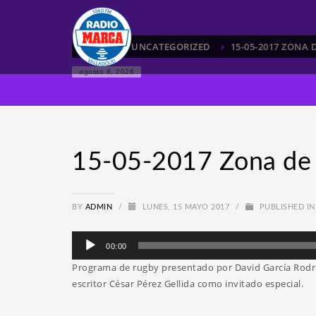
HOME
UNCATEGORIZED
15-05-2017 ZONA
agosto 8, 2026
15-05-2017 Zona d
BY
ADMIN
/
LUNES, 15 MAYO 2017
/
PUBLISHED I
Reproductor
00:00
de
Programa de rugby presentado por David García Rodríg
audio
escritor César Pérez Gellida como invitado especial.