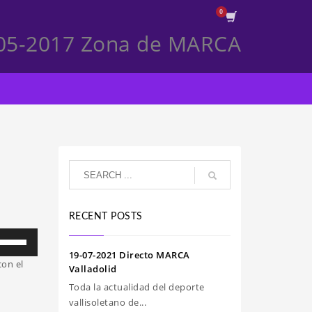
05-2017 Zona de MARCA
RECENT POSTS
iliza
s
19-07-2021 Directo MARCA
con el
clas
Valladolid
e
Toda la actualidad del deporte
echa
vallisoletano de...