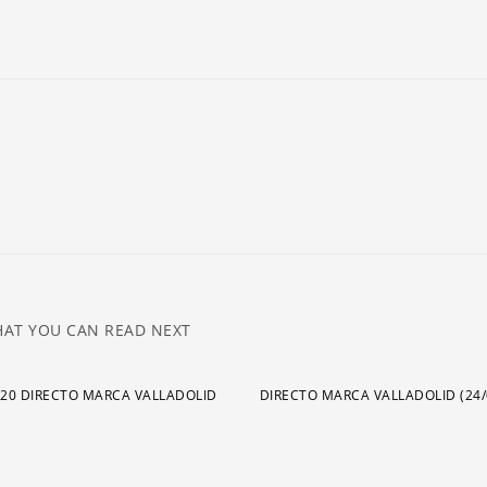
ar
pa
a
o
di
el
v
AT YOU CAN READ NEXT
020 DIRECTO MARCA VALLADOLID
DIRECTO MARCA VALLADOLID (24/