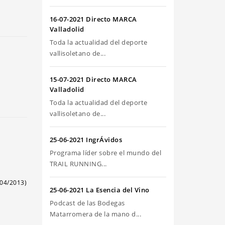
riba/abajo
ra
16-07-2021 Directo MARCA
umentar
Valladolid
Toda la actualidad del deporte
sminuir
vallisoletano de...
olumen.
15-07-2021 Directo MARCA
Valladolid
Toda la actualidad del deporte
vallisoletano de...
25-06-2021 IngrÁvidos
Programa líder sobre el mundo del
TRAIL RUNNING...
04/2013)
25-06-2021 La Esencia del Vino
Podcast de las Bodegas
Matarromera de la mano d...