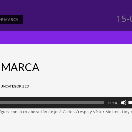
15-
 DE MARCA
e MARCA
N
UNCATEGORIZED
Ut
00:00
la
uez con la colaboración de José Carlos Crespo y Víctor Molano. Hoy 
te
d
fl