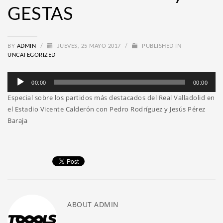
GESTAS
BY
ADMIN
/
JUEVES, 25 MAYO 2017
/
PUBLISHED IN
UNCATEGORIZED
Reproductor
00:00
00:00
de
Especial sobre los partidos más destacados del Real Valladolid en
audio
el Estadio Vicente Calderón con Pedro Rodríguez y Jesús Pérez
Baraja
ABOUT
ADMIN