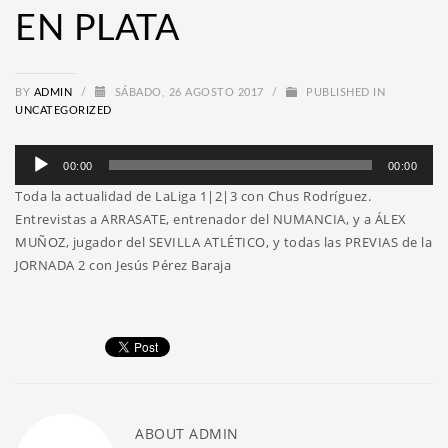
EN PLATA
BY
ADMIN
/
SÁBADO, 26 AGOSTO 2017
/
PUBLISHED IN
UNCATEGORIZED
Reproductor
00:00
00:00
de
Toda la actualidad de LaLiga 1|2|3 con Chus Rodríguez.
audio
Entrevistas a ARRASATE, entrenador del NUMANCIA, y a ÁLEX
MUÑOZ, jugador del SEVILLA ATLÉTICO, y todas las PREVIAS de la
JORNADA 2 con Jesús Pérez Baraja
ABOUT
ADMIN