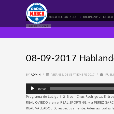
HOME
UNCATEGORIZED
08-09-2017 HABL
agosto 7, 2026
08-09-2017 Habland
BY
ADMIN
/
VIERNES, 08 SEPTIEMBRE 2017
/
PUBLI
Reproductor
00:00
de
Programa de LaLiga 1|2|3 con Chus Rodríguez. Entre
audio
REAL OVIEDO y en el REAL SPORTING; y a PÉREZ GARC
REAL VALLADOLID, respectivamente. Además, todas la