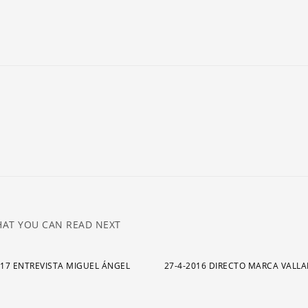
ar
pa
a
o
di
el
v
AT YOU CAN READ NEXT
017 ENTREVISTA MIGUEL ÁNGEL
27-4-2016 DIRECTO MARCA VALL