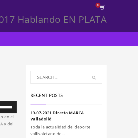
2017 Hablando EN PLATA
RECENT POSTS
iliza
s
19-07-2021 Directo MARCA
o en el
clas
Valladolid
A y del
e
Toda la actualidad del deporte
echa
vallisoletano de...