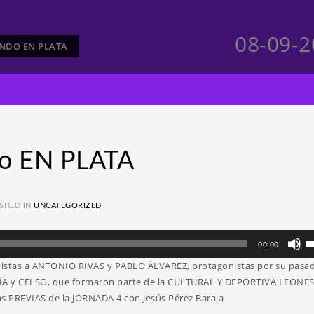
08-09-
ANDO EN PLATA
o EN PLATA
SHED IN
UNCATEGORIZED
Ut
00:00
la
vistas a ANTONIO RIVAS y PABLO ÁLVAREZ, protagonistas por su pasad
te
ÍA y CELSO, que formaron parte de la CULTURAL Y DEPORTIVA LEONES
d
s PREVIAS de la JORNADA 4 con Jesús Pérez Baraja
fl