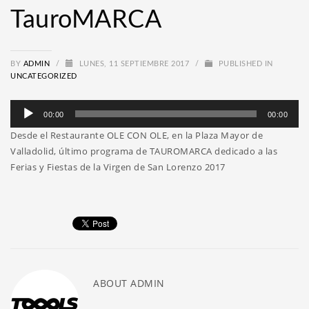
TauroMARCA
BY
ADMIN
/
LUNES, 11 SEPTIEMBRE 2017
/
PUBLISHED IN
UNCATEGORIZED
Reproductor
00:00
00:00
de
Desde el Restaurante OLE CON OLE, en la Plaza Mayor de
audio
Valladolid, último programa de TAUROMARCA dedicado a las
Ferias y Fiestas de la Virgen de San Lorenzo 2017
ABOUT
ADMIN