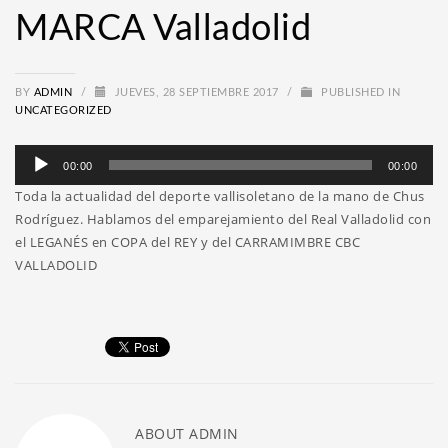
MARCA Valladolid
BY
ADMIN
/
JUEVES, 28 SEPTIEMBRE 2017
/
PUBLISHED IN
UNCATEGORIZED
Reproductor
00:00
00:00
de
Toda la actualidad del deporte vallisoletano de la mano de Chus
audio
Rodríguez. Hablamos del emparejamiento del Real Valladolid con
el LEGANÉS en COPA del REY y del CARRAMIMBRE CBC
VALLADOLID
ABOUT
ADMIN