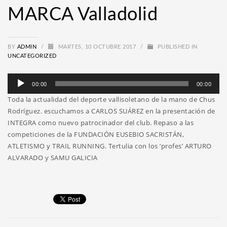
MARCA Valladolid
BY
ADMIN
/
MARTES, 10 OCTUBRE 2017
/
PUBLISHED IN
UNCATEGORIZED
Reproductor
00:00
00:00
de
Toda la actualidad del deporte vallisoletano de la mano de Chus
audio
Rodríguez. escuchamos a CARLOS SUÁREZ en la presentación de
INTEGRA como nuevo patrocinador del club. Repaso a las
competiciones de la FUNDACIÓN EUSEBIO SACRISTÁN,
ATLETISMO y TRAIL RUNNING. Tertulia con los ‘profes’ ARTURO
ALVARADO y SAMU GALICIA