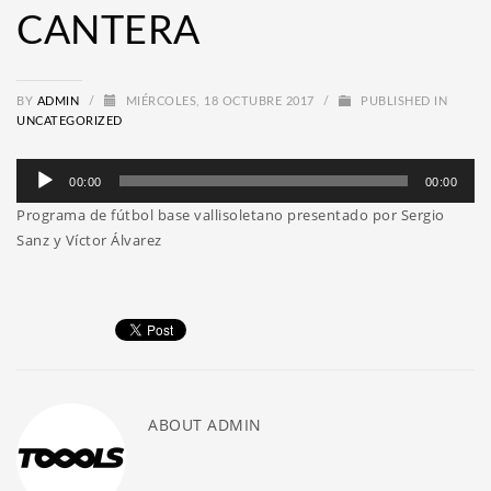
CANTERA
BY
ADMIN
/
MIÉRCOLES, 18 OCTUBRE 2017
/
PUBLISHED IN
UNCATEGORIZED
Reproductor
00:00
00:00
de
Programa de fútbol base vallisoletano presentado por Sergio
audio
Sanz y Víctor Álvarez
ABOUT
ADMIN