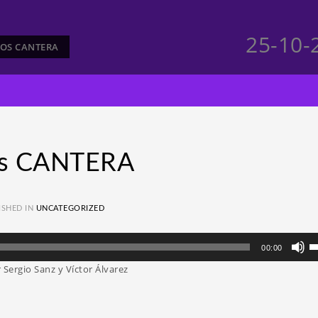
25-10
MOS CANTERA
os CANTERA
ISHED IN
UNCATEGORIZED
Ut
00:00
la
Sergio Sanz y Víctor Álvarez
te
d
fl