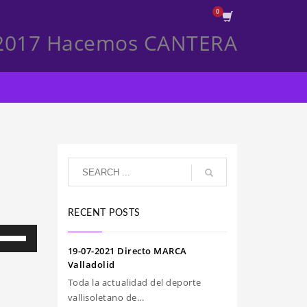
-2017 Hacemos CANTERA
RECENT POSTS
iliza
s
19-07-2021 Directo MARCA
clas
Valladolid
e
Toda la actualidad del deporte
echa
vallisoletano de...