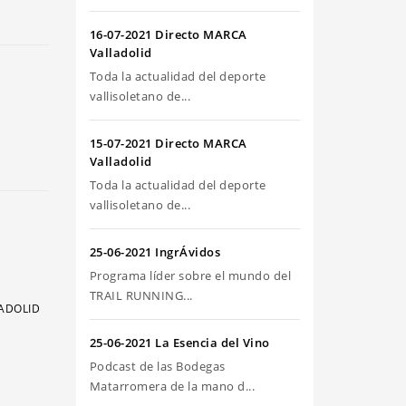
riba/abajo
ra
16-07-2021 Directo MARCA
umentar
Valladolid
Toda la actualidad del deporte
sminuir
vallisoletano de...
olumen.
15-07-2021 Directo MARCA
Valladolid
Toda la actualidad del deporte
vallisoletano de...
25-06-2021 IngrÁvidos
Programa líder sobre el mundo del
TRAIL RUNNING...
LADOLID
25-06-2021 La Esencia del Vino
Podcast de las Bodegas
Matarromera de la mano d...