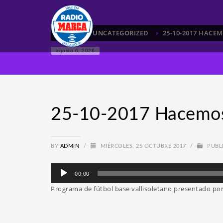
HOME
UNCATEGORIZED
25-10-2017 HACE
agosto 6, 2026
25-10-2017 Hacem
BY
ADMIN
/
MIÉRCOLES, 25 OCTUBRE 2017
/
PUBL
Reproductor
00:00
de
Programa de fútbol base vallisoletano presentado por 
audio