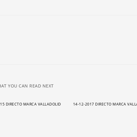
ar
pa
a
o
di
el
v
AT YOU CAN READ NEXT
015 DIRECTO MARCA VALLADOLID
14-12-2017 DIRECTO MARCA VAL