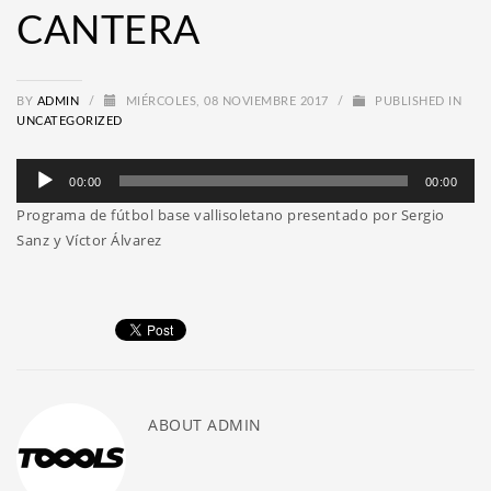
CANTERA
BY
ADMIN
/
MIÉRCOLES, 08 NOVIEMBRE 2017
/
PUBLISHED IN
UNCATEGORIZED
Reproductor
00:00
00:00
de
Programa de fútbol base vallisoletano presentado por Sergio
audio
Sanz y Víctor Álvarez
ABOUT
ADMIN