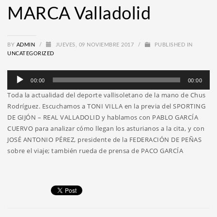
MARCA Valladolid
BY
ADMIN
/
JUEVES, 09 NOVIEMBRE 2017
/
PUBLISHED IN
UNCATEGORIZED
Reproductor
00:00
00:00
de
Toda la actualidad del deporte vallisoletano de la mano de Chus
audio
Rodríguez. Escuchamos a TONI VILLA en la previa del SPORTING
DE GIJÓN – REAL VALLADOLID y hablamos con PABLO GARCÍA
CUERVO para analizar cómo llegan los asturianos a la cita, y con
JOSÉ ANTONIO PÉREZ, presidente de la FEDERACIÓN DE PEÑAS
sobre el viaje; también rueda de prensa de PACO GARCÍA