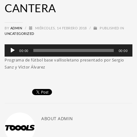
CANTERA
BY
ADMIN
/
MIÉRCOLES, 14 FEBRERO 2018
/
PUBLISHED IN
UNCATEGORIZED
Reproductor
00:00
00:00
de
Programa de fútbol base vallisoletano presentado por Sergio
audio
Sanz y Víctor Álvarez
ABOUT
ADMIN