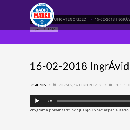
HOME
UNCATEGORIZED
16-02-2018 INGRÁ
agosto 7, 2026
16-02-2018 IngrÁvid
BY
ADMIN
/
VIERNES, 16 FEBRERO 2018
/
PUBLISH
Reproductor
00:00
de
Programa presentado por Juanjo López especializad
audio