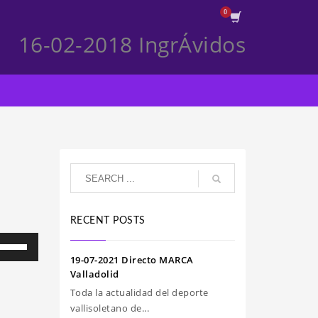
16-02-2018 IngrÁvidos
RECENT POSTS
iliza
s
19-07-2021 Directo MARCA
clas
Valladolid
e
Toda la actualidad del deporte
echa
vallisoletano de...