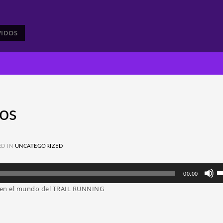
VIDOS
os
ED IN
UNCATEGORIZED
Ut
00:00
la
o en el mundo del TRAIL RUNNING
te
d
fl