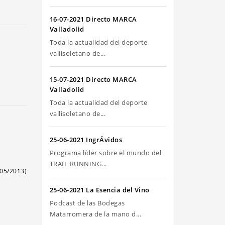
riba/abajo
ra
16-07-2021 Directo MARCA
umentar
Valladolid
Toda la actualidad del deporte
sminuir
vallisoletano de...
olumen.
15-07-2021 Directo MARCA
Valladolid
Toda la actualidad del deporte
vallisoletano de...
25-06-2021 IngrÁvidos
Programa líder sobre el mundo del
TRAIL RUNNING...
05/2013)
25-06-2021 La Esencia del Vino
Podcast de las Bodegas
Matarromera de la mano d...