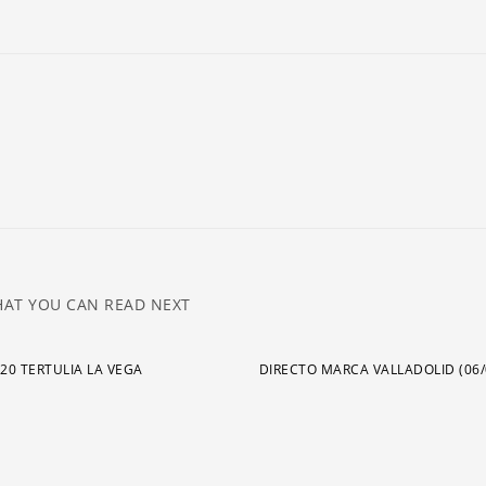
ar
pa
a
o
di
el
v
AT YOU CAN READ NEXT
020 TERTULIA LA VEGA
DIRECTO MARCA VALLADOLID (06/