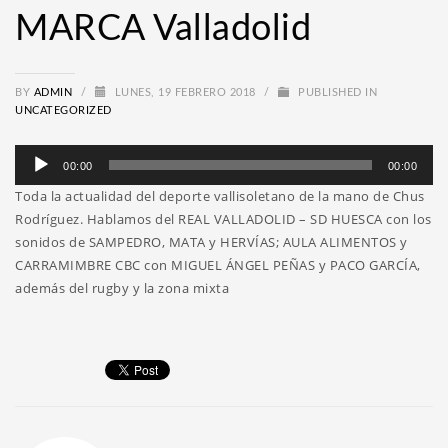
MARCA Valladolid
BY
ADMIN
/
LUNES, 19 FEBRERO 2018
/
PUBLISHED IN
UNCATEGORIZED
Reproductor
00:00
00:00
de
Toda la actualidad del deporte vallisoletano de la mano de Chus
audio
Rodríguez. Hablamos del REAL VALLADOLID – SD HUESCA con los
sonidos de SAMPEDRO, MATA y HERVÍAS; AULA ALIMENTOS y
CARRAMIMBRE CBC con MIGUEL ÁNGEL PEÑAS y PACO GARCÍA,
además del rugby y la zona mixta