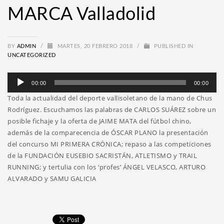
MARCA Valladolid
BY
ADMIN
/
MARTES, 20 FEBRERO 2018
/
PUBLISHED IN
UNCATEGORIZED
Reproductor
00:00
00:00
de
Toda la actualidad del deporte vallisoletano de la mano de Chus
audio
Rodríguez. Escuchamos las palabras de CARLOS SUÁREZ sobre un
posible fichaje y la oferta de JAIME MATA del fútbol chino,
además de la comparecencia de ÓSCAR PLANO la presentación
del concurso MI PRIMERA CRÓNICA; repaso a las competiciones
de la FUNDACIÓN EUSEBIO SACRISTÁN, ATLETISMO y TRAIL
RUNNING; y tertulia con los ‘profes’ ÁNGEL VELASCO, ARTURO
ALVARADO y SAMU GALICIA