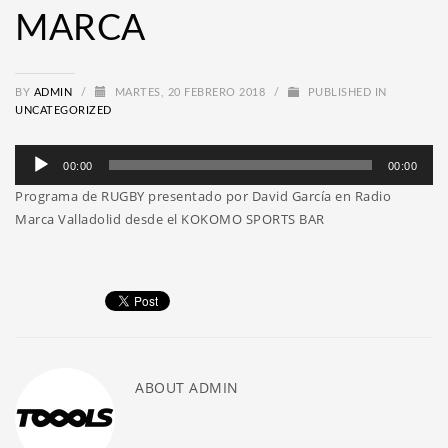
MARCA
BY
ADMIN
/
MARTES, 20 FEBRERO 2018
/
PUBLISHED IN
UNCATEGORIZED
Reproductor
00:00
00:00
de
Programa de RUGBY presentado por David García en Radio
audio
Marca Valladolid desde el KOKOMO SPORTS BAR
ABOUT
ADMIN