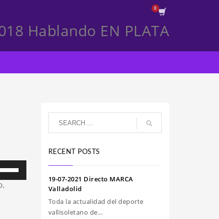
2018 Hablando EN PLATA
RECENT POSTS
iliza
s
19-07-2021 Directo MARCA
O,
clas
Valladolid
e
Toda la actualidad del deporte
echa
vallisoletano de...