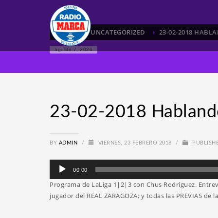
HOME
UNCATEGORIZED
23-02-2018 HABL
agosto 7, 2026
23-02-2018 Habland
BY
ADMIN
/
VIERNES, 23 FEBRERO 2018
/
PUBLISH
Reproductor
00:00
de
Programa de LaLiga 1|2|3 con Chus Rodríguez. Entr
audio
jugador del REAL ZARAGOZA; y todas las PREVIAS de l