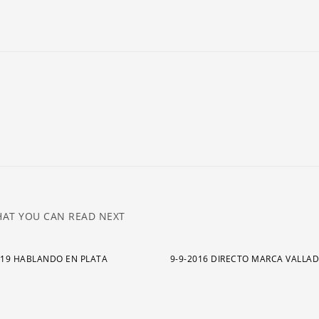
ar
pa
a
o
di
el
v
AT YOU CAN READ NEXT
019 HABLANDO EN PLATA
9-9-2016 DIRECTO MARCA VALLA