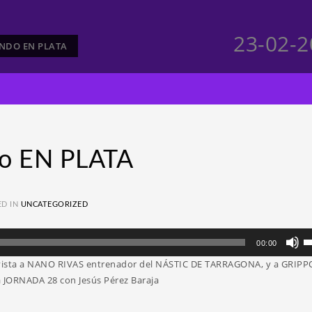
23-02-
ANDO EN PLATA
o EN PLATA
ED IN
UNCATEGORIZED
Ut
00:00
la
evista a NANO RIVAS entrenador del NÁSTIC DE TARRAGONA, y a GRIPP
te
a JORNADA 28 con Jesús Pérez Baraja
d
fl