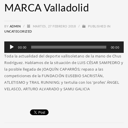
MARCA Valladolid
BY
ADMIN
/
MARTES, 27 FEBRERO 2018
/
PUBLISHED IN
UNCATEGORIZED
Reproductor
00:00
00:00
de
Toda la actualidad del deporte vallisoletano de la mano de Chus
audio
Rodríguez. Hablamos de la situación de LUIS CÉSAR SAMPEDRO y
la posible llegada de JOAQUÍN CAPARRÓS; repaso a las
competiciones de la FUNDACIÓN EUSEBIO SACRISTÁN,
ATLETISMO y TRAIL RUNNING; y tertulia con los ‘profes’ ÁNGEL
VELASCO, ARTURO ALVARADO y SAMU GALICIA