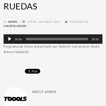
RUEDAS
BY
ADMIN
/
JUEVES, 08 MARZO 2018
/
PUBLISHED IN
UNCATEGORIZED
Reproductor
00:00
00:00
de
Programa de motor presentado por Roberto Carranza en Radio
audio
Marca Valladolid
ABOUT
ADMIN