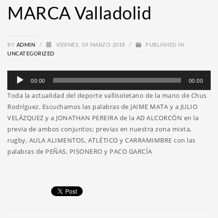
MARCA Valladolid
BY
ADMIN
/
VIERNES, 09 MARZO 2018
/
PUBLISHED IN
UNCATEGORIZED
Reproductor
00:00
00:00
de
Toda la actualidad del deporte vallisoletano de la mano de Chus
audio
Rodríguez. Escuchamos las palabras de JAIME MATA y a JULIO
VELÁZQUEZ y a JONATHAN PEREIRA de la AD ALCORCÓN en la
previa de ambos conjuntos; previas en nuestra zona mixta,
rugby, AULA ALIMENTOS, ATLÉTICO y CARRAMIMBRE con las
palabras de PEÑAS, PISONERO y PACO GARCÍA