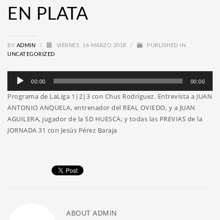
EN PLATA
BY
ADMIN
/
VIERNES, 16 MARZO 2018
/
PUBLISHED IN
UNCATEGORIZED
Reproductor
00:00
00:00
de
Programa de LaLiga 1|2|3 con Chus Rodríguez. Entrevista a JUAN
audio
ANTONIO ANQUELA, entrenador del REAL OVIEDO, y a JUAN
AGUILERA, jugador de la SD HUESCA; y todas las PREVIAS de la
JORNADA 31 con Jesús Pérez Baraja
ABOUT
ADMIN