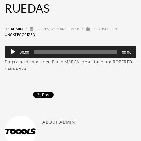
RUEDAS
BY
ADMIN
/
JUEVES, 22 MARZO 2018
/
PUBLISHED IN
UNCATEGORIZED
Reproductor
00:00
00:00
de
Programa de motor en Radio MARCA presentado por ROBERTO
audio
CARRANZA
ABOUT
ADMIN