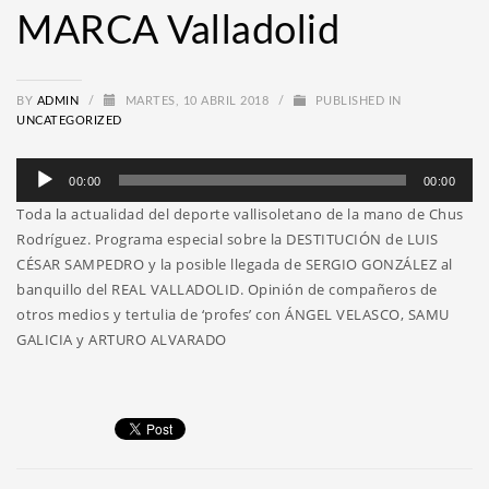
MARCA Valladolid
BY
ADMIN
/
MARTES, 10 ABRIL 2018
/
PUBLISHED IN
UNCATEGORIZED
Reproductor
00:00
00:00
de
Toda la actualidad del deporte vallisoletano de la mano de Chus
audio
Rodríguez. Programa especial sobre la DESTITUCIÓN de LUIS
CÉSAR SAMPEDRO y la posible llegada de SERGIO GONZÁLEZ al
banquillo del REAL VALLADOLID. Opinión de compañeros de
otros medios y tertulia de ‘profes’ con ÁNGEL VELASCO, SAMU
GALICIA y ARTURO ALVARADO