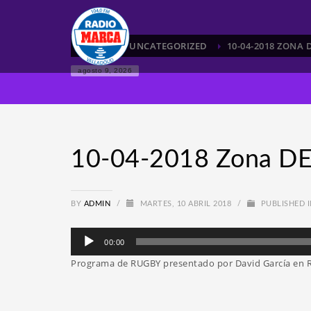
HOME
UNCATEGORIZED
10-04-2018 ZONA
agosto 9, 2026
10-04-2018 Zona D
BY
ADMIN
/
MARTES, 10 ABRIL 2018
/
PUBLISHED 
Reproductor
00:00
de
Programa de RUGBY presentado por David García en 
audio