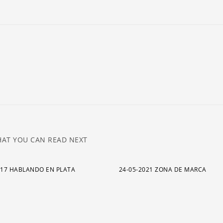
ar
pa
a
o
di
el
v
AT YOU CAN READ NEXT
017 HABLANDO EN PLATA
24-05-2021 ZONA DE MARCA