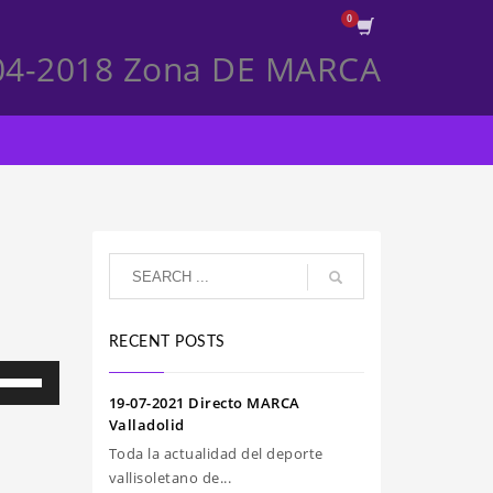
04-2018 Zona DE MARCA
RECENT POSTS
iliza
s
19-07-2021 Directo MARCA
clas
Valladolid
e
Toda la actualidad del deporte
echa
vallisoletano de...