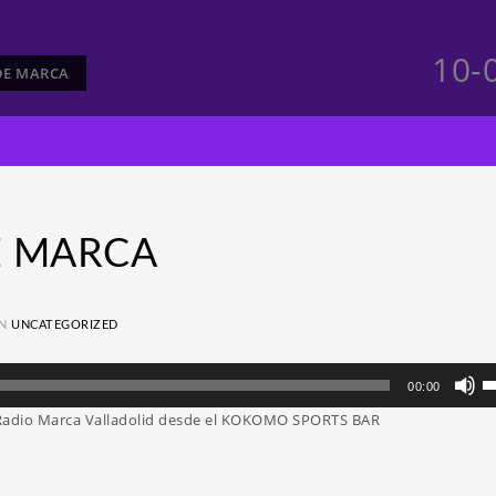
10-
 DE MARCA
E MARCA
IN
UNCATEGORIZED
Ut
00:00
la
Radio Marca Valladolid desde el KOKOMO SPORTS BAR
te
d
fl