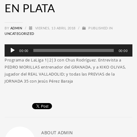
EN PLATA
BY
ADMIN
/
VIERNES, 13 ABRIL 2018
/
PUBLISHED IN
UNCATEGORIZED
Reproductor
00:00
00:00
de
Programa de LaLiga 1|2|3 con Chus Rodríguez. Entrevista a
audio
PEDRO MORILLAS entrenador del GRANADA, y a KIKO OLIVAS,
jugador del REAL VALLADOLID; y todas las PREVIAS de la
JORNADA 35 con Jesús Pérez Baraja
ABOUT
ADMIN