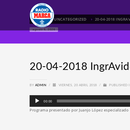
HOME
UNCATEGORIZED
20-04-2018 INGRA
agosto 6, 2026
20-04-2018 IngrAvid
BY
ADMIN
/
VIERNES, 20 ABRIL 2018
/
PUBLISHED 
Reproductor
00:00
de
Programa presentado por Juanjo López especializad
audio