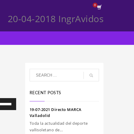
20-04-2018 IngrAvidos
RECENT POSTS
iliza
s
19-07-2021 Directo MARCA
clas
Valladolid
e
Toda la actualidad del deporte
echa
vallisoletano de...