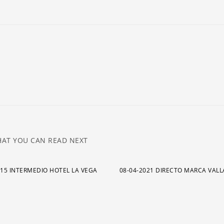
ar
pa
a
o
di
el
v
AT YOU CAN READ NEXT
015 INTERMEDIO HOTEL LA VEGA
08-04-2021 DIRECTO MARCA VAL