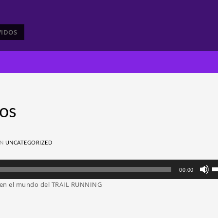
VIDOS
os
IN
UNCATEGORIZED
Ut
00:00
la
o en el mundo del TRAIL RUNNING
te
d
fl