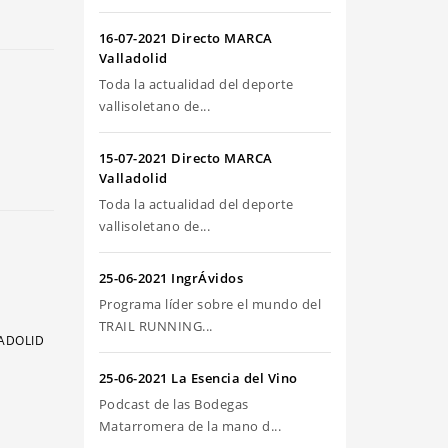
riba/abajo
ra
16-07-2021 Directo MARCA
umentar
Valladolid
Toda la actualidad del deporte
sminuir
vallisoletano de...
olumen.
15-07-2021 Directo MARCA
Valladolid
Toda la actualidad del deporte
vallisoletano de...
25-06-2021 IngrÁvidos
Programa líder sobre el mundo del
TRAIL RUNNING...
LADOLID
25-06-2021 La Esencia del Vino
Podcast de las Bodegas
Matarromera de la mano d...