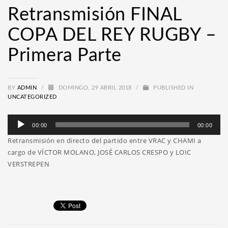
Retransmisión FINAL
COPA DEL REY RUGBY –
Primera Parte
BY
ADMIN
/
DOMINGO, 29 ABRIL 2018
/
PUBLISHED IN
UNCATEGORIZED
Reproductor
00:00
00:00
de
Retransmisión en directo del partido entre VRAC y CHAMI a
audio
cargo de VÍCTOR MOLANO, JOSÉ CARLOS CRESPO y LOIC
VERSTREPEN