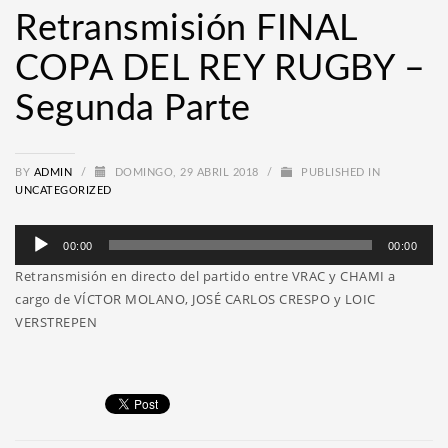
Retransmisión FINAL
COPA DEL REY RUGBY –
Segunda Parte
BY
ADMIN
/
DOMINGO, 29 ABRIL 2018
/
PUBLISHED IN
UNCATEGORIZED
Reproductor
00:00
00:00
de
Retransmisión en directo del partido entre VRAC y CHAMI a
audio
cargo de VÍCTOR MOLANO, JOSÉ CARLOS CRESPO y LOIC
VERSTREPEN