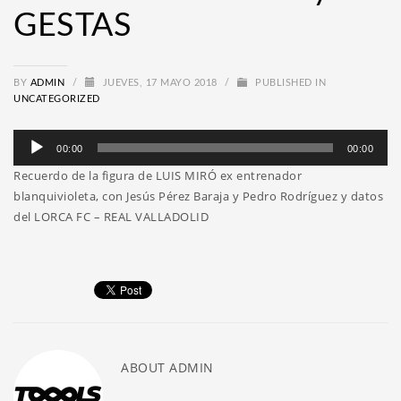
GESTAS
BY
ADMIN
/
JUEVES, 17 MAYO 2018
/
PUBLISHED IN
UNCATEGORIZED
Reproductor
00:00
00:00
de
Recuerdo de la figura de LUIS MIRÓ ex entrenador
audio
blanquivioleta, con Jesús Pérez Baraja y Pedro Rodríguez y datos
del LORCA FC – REAL VALLADOLID
ABOUT
ADMIN