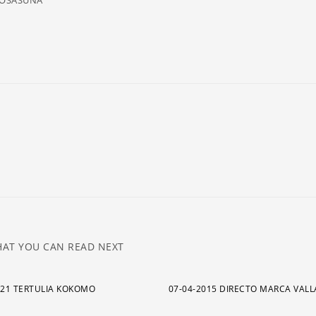
e OSASUNA
ar
pa
a
o
di
el
v
AT YOU CAN READ NEXT
021 TERTULIA KOKOMO
07-04-2015 DIRECTO MARCA VAL