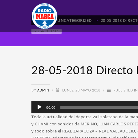
HOME
UNCATEGORIZED
28-05-2018 DIRE
agosto 7, 2026
28-05-2018 Directo 
BY
ADMIN
/
LUNES, 28 MAYO 2018
/
PUBLISHED I
Reproductor
00:00
de
Toda la actualidad del deporte vallisoletano de la ma
audio
y CHAMI con sonidos de MERINO, JUAN CARLOS PÉRE
y todo sobre el REAL ZARAGOZA – REAL VALLADOLID