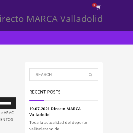
irecto MARCA Valladolid
RECENT POSTS
iliza
s
19-07-2021 Directo MARCA
tre VRAC
clas
Valladolid
IMENTOS
e
Toda la actualidad del deporte
echa
vallisoletano de...