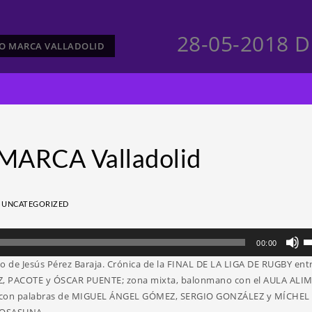
28-05-2018 D
CTO MARCA VALLADOLID
MARCA Valladolid
N
UNCATEGORIZED
Ut
00:00
la
no de Jesús Pérez Baraja. Crónica de la FINAL DE LA LIGA DE RUGBY en
te
Z, PACOTE y ÓSCAR PUENTE; zona mixta, balonmano con el AULA AL
d
, con palabras de MIGUEL ÁNGEL GÓMEZ, SERGIO GONZÁLEZ y MÍCHEL
fl