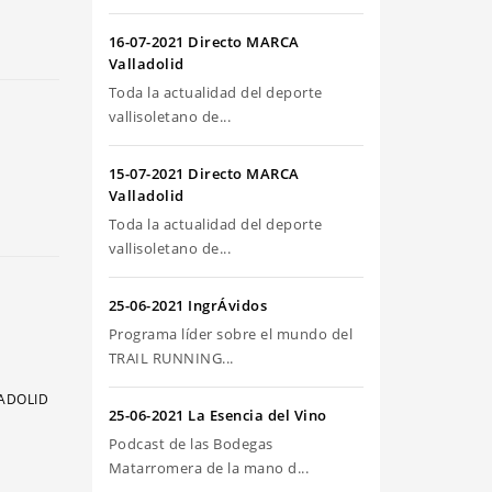
riba/abajo
ra
16-07-2021 Directo MARCA
umentar
Valladolid
Toda la actualidad del deporte
sminuir
vallisoletano de...
olumen.
15-07-2021 Directo MARCA
Valladolid
Toda la actualidad del deporte
vallisoletano de...
25-06-2021 IngrÁvidos
Programa líder sobre el mundo del
TRAIL RUNNING...
LADOLID
25-06-2021 La Esencia del Vino
Podcast de las Bodegas
Matarromera de la mano d...