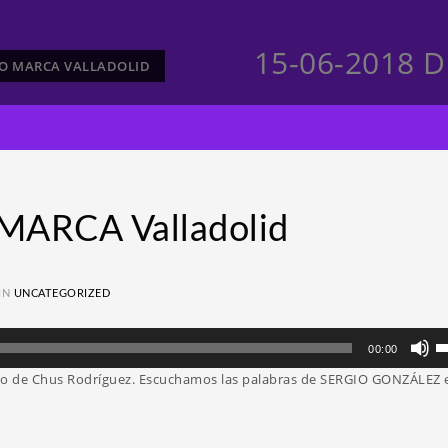
15-06-2018 D
CTO MARCA VALLADOLID
MARCA Valladolid
IN
UNCATEGORIZED
Ut
00:00
la
mano de Chus Rodríguez. Escuchamos las palabras de SERGIO GONZÁLEZ e
te
d
fl