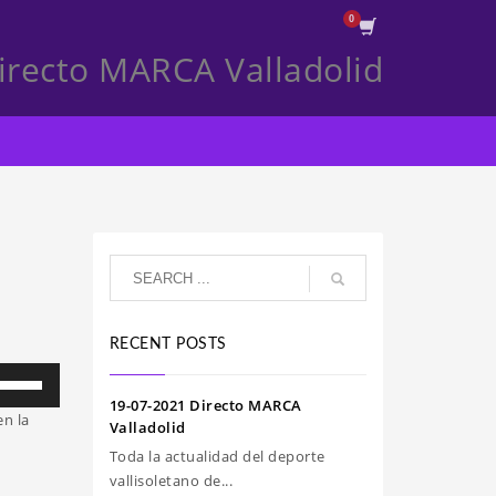
irecto MARCA Valladolid
RECENT POSTS
iliza
s
19-07-2021 Directo MARCA
n la
clas
Valladolid
e
Toda la actualidad del deporte
echa
vallisoletano de...