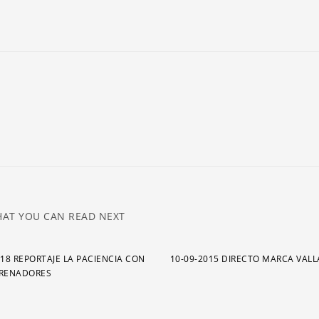
ar
pa
a
o
di
el
v
AT YOU CAN READ NEXT
018 REPORTAJE LA PACIENCIA CON
10-09-2015 DIRECTO MARCA VAL
TRENADORES