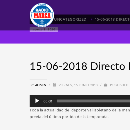
HOME
UNCATEGORIZED
15-06-2018 DIRE
agosto 8, 2026
15-06-2018 Directo 
BY
ADMIN
/
VIERNES, 15 JUNIO 2018
/
PUBLISHED 
Reproductor
00:00
de
Toda la actualidad del deporte vallisoletano de la 
audio
previa del último partido de la temporada.