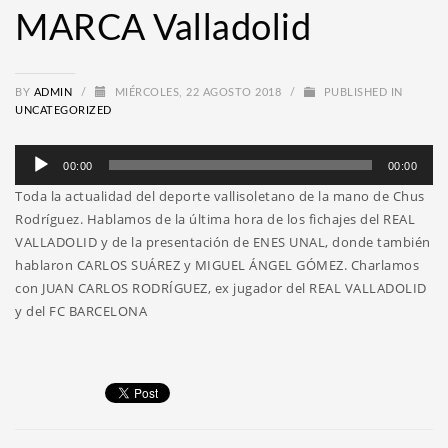
MARCA Valladolid
BY
ADMIN
/
MIÉRCOLES, 22 AGOSTO 2018
/
PUBLISHED IN
UNCATEGORIZED
Reproductor
00:00
00:00
de
Toda la actualidad del deporte vallisoletano de la mano de Chus
audio
Rodríguez. Hablamos de la última hora de los fichajes del REAL
VALLADOLID y de la presentación de ENES UNAL, donde también
hablaron CARLOS SUÁREZ y MIGUEL ÁNGEL GÓMEZ. Charlamos
con JUAN CARLOS RODRÍGUEZ, ex jugador del REAL VALLADOLID
y del FC BARCELONA