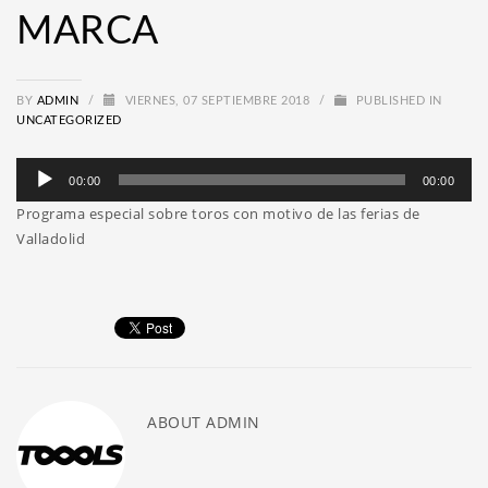
MARCA
BY
ADMIN
/
VIERNES, 07 SEPTIEMBRE 2018
/
PUBLISHED IN
UNCATEGORIZED
Reproductor
00:00
00:00
de
Programa especial sobre toros con motivo de las ferias de
audio
Valladolid
ABOUT
ADMIN