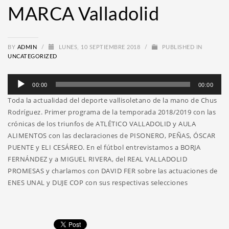
MARCA Valladolid
BY
ADMIN
/
LUNES, 10 SEPTIEMBRE 2018
/
PUBLISHED IN
UNCATEGORIZED
Reproductor
00:00
00:00
de
Toda la actualidad del deporte vallisoletano de la mano de Chus
audio
Rodríguez. Primer programa de la temporada 2018/2019 con las
crónicas de los triunfos de ATLÉTICO VALLADOLID y AULA
ALIMENTOS con las declaraciones de PISONERO, PEÑAS, ÓSCAR
PUENTE y ELI CESÁREO. En el fútbol entrevistamos a BORJA
FERNÁNDEZ y a MIGUEL RIVERA, del REAL VALLADOLID
PROMESAS y charlamos con DAVID FER sobre las actuaciones de
ENES UNAL y DUJE COP con sus respectivas selecciones