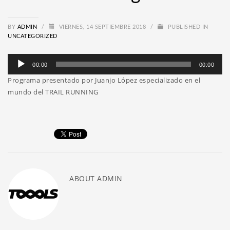
BY
ADMIN
/
VIERNES, 14 SEPTIEMBRE 2018
/
PUBLISHED IN
UNCATEGORIZED
Reproductor
00:00
00:00
de
Programa presentado por Juanjo López especializado en el
audio
mundo del TRAIL RUNNING
ABOUT
ADMIN