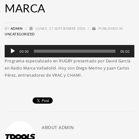
MARCA
BY
ADMIN
/
LUNES, 17 SEPTIEMBRE 2018
/
PUBLISHED IN
UNCATEGORIZED
Reproductor
00:00
00:00
de
Programa especializado en RUGBY presentado por David García
audio
en Radio Marca Valladolid. Hoy con Diego Merino y Juan Carlos
Pérez, entrenadores de VRAC y CHAMI.
ABOUT
ADMIN