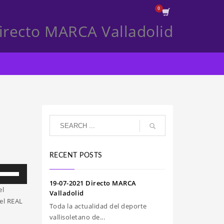
irecto MARCA Valladolid
RECENT POSTS
iliza
s
19-07-2021 Directo MARCA
el
clas
Valladolid
el REAL
e
Toda la actualidad del deporte
echa
vallisoletano de...