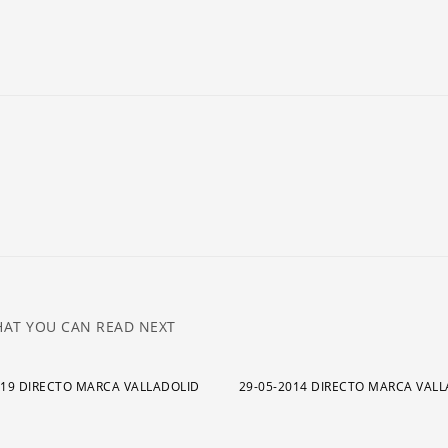
ar
pa
a
o
di
el
v
AT YOU CAN READ NEXT
019 DIRECTO MARCA VALLADOLID
29-05-2014 DIRECTO MARCA VAL