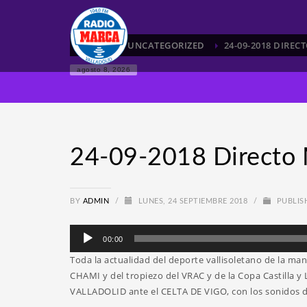
HOME
UNCATEGORIZED
24-09-2018 DIRE
agosto 8, 2026
24-09-2018 Directo 
BY
ADMIN
/
LUNES, 24 SEPTIEMBRE 2018
/
PUBLIS
Reproductor
00:00
de
Toda la actualidad del deporte vallisoletano de la m
audio
CHAMI y del tropiezo del VRAC y de la Copa Castilla 
VALLADOLID ante el CELTA DE VIGO, con los sonido