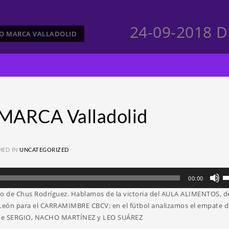
24-09-2018 D
CTO MARCA VALLADOLID
MARCA Valladolid
HED IN
UNCATEGORIZED
Ut
00:00
la
ano de Chus Rodríguez. Hablamos de la victoria del AULA ALIMENTOS, d
te
y León para el CARRAMIMBRE CBCV; en el fútbol analizamos el empate d
d
s de SERGIO, NACHO MARTÍNEZ y LEO SUÁREZ
fl