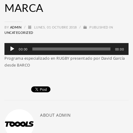
MARCA
BY
ADMIN
/
LUNES, 01 OCTUBRE 2018
/
PUBLISHED IN
UNCATEGORIZED
Reproductor
00:00
00:00
de
Programa especializado en RUGBY presentado por David García
audio
desde BARCO
ABOUT
ADMIN