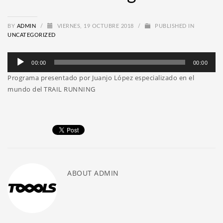
BY
ADMIN
/
VIERNES, 19 OCTUBRE 2018
/
PUBLISHED IN
UNCATEGORIZED
Reproductor
00:00
00:00
de
Programa presentado por Juanjo López especializado en el
audio
mundo del TRAIL RUNNING
ABOUT
ADMIN